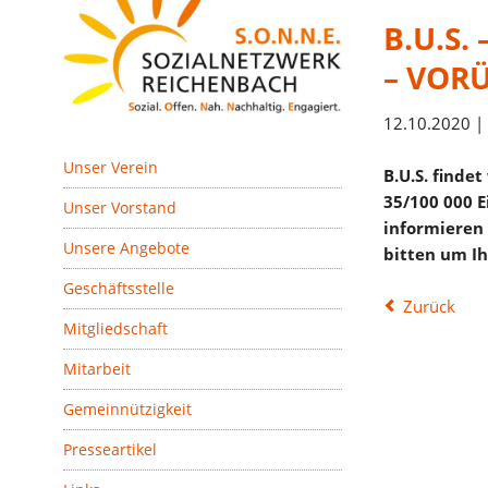
B.U.S.
– VOR
12.10.2020 |
Navigation
Unser Verein
B.U.S. finde
überspringen
35/100 000
E
Unser Vorstand
informieren
Unsere Angebote
bitten um Ih
Geschäftsstelle
Zurück
Mitgliedschaft
Mitarbeit
Gemeinnützigkeit
Presseartikel